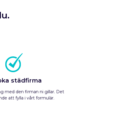
du.
oka städfirma
 med den firman ni gillar. Det
de att fylla i vårt formulär.