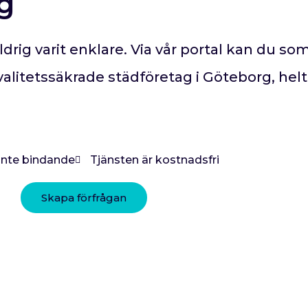
g
drig varit enklare.
Via vår portal kan du som
valitetssäkrade städföretag i
Göteborg
, hel
 inte bindande
Tjänsten är kostnadsfri
Skapa förfrågan