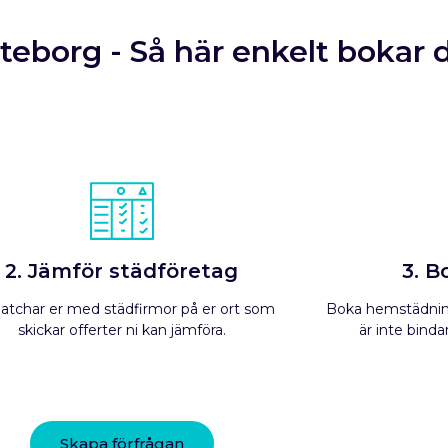
eborg - Så här enkelt bokar 
2. Jämför städföretag
3. B
atchar er med städfirmor på er ort som
Boka hemstädning
skickar offerter ni kan jämföra.
är inte bindan
Skapa förfrågan