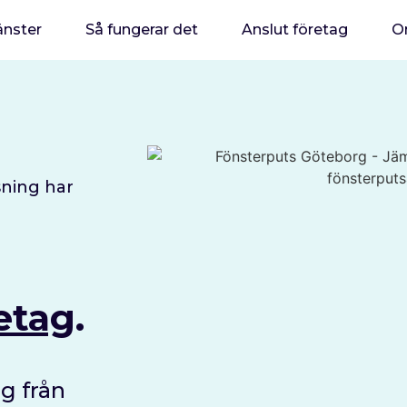
änster
Så fungerar det
Anslut företag
O
sning har
etag
.
ng från