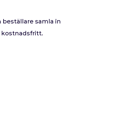
 beställare s
amla in
t kostnadsfritt.