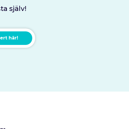
a själv!
ert här!