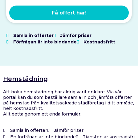
Få offert här!
Samla in offerter
Jämför priser
Förfrågan är inte bindande
Kostnadsfritt
Hemstädning
Att boka hemstädning har aldrig varit enklare.
Via vår
portal kan du som beställare s
amla in och jämföra offerter
på
hemstäd
från kvalitetssäkrade städföretag i ditt område,
helt kostnadsfritt.
Allt detta genom ett enda formulär.
Samla in offerter
Jämför priser
En förfrågan är inte bindande
Tjänsten är kostnadsfri