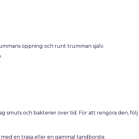
trummans öppning och runt trumman själv.
.
g smuts och bakterier över tid. För att rengöra den, följ
n med en trasa eller en gammal tandborste.