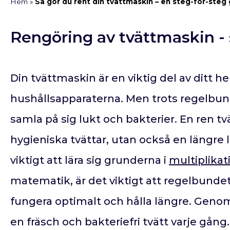
Hem
»
Så gör du rent din tvättmaskin – en steg-för-steg
Rengöring av tvättmaskin - 
Din tvättmaskin är en viktig del av ditt
hushållsapparaterna. Men trots regelbu
samla på sig lukt och bakterier. En ren t
hygieniska tvättar, utan också en längre 
viktigt att lära sig grunderna i
multiplikat
matematik, är det viktigt att regelbundet
fungera optimalt och hålla längre. Genom 
en fräsch och bakteriefri tvätt varje gång.