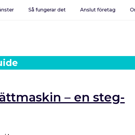
änster
Så fungerar det
Anslut företag
O
uide
vättmaskin – en steg-