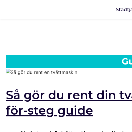
Städtj
G
Så gör du rent din t
för-steg guide