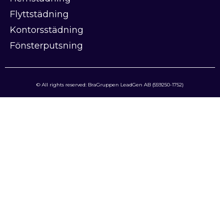
Flyttstädning
Kontorsstädning
Fönsterputsning
© All rights reserved: BraGruppen LeadGen AB (559250-1752)