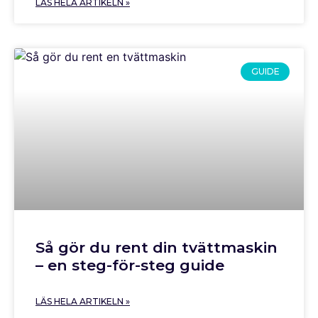
LÄS HELA ARTIKELN »
GUIDE
Så gör du rent din tvättmaskin
– en steg-för-steg guide
LÄS HELA ARTIKELN »