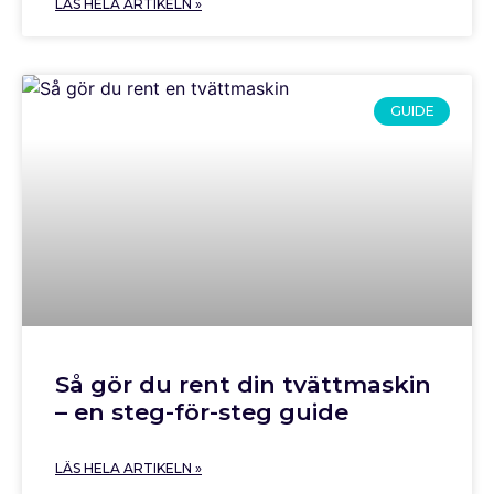
LÄS HELA ARTIKELN »
GUIDE
Så gör du rent din tvättmaskin
– en steg-för-steg guide
LÄS HELA ARTIKELN »