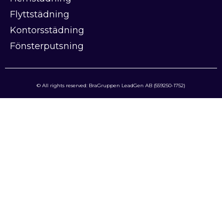
Flyttstädning
Kontorsstädning
Fönsterputsning
© All rights reserved: BraGruppen LeadGen AB (559250-1752)