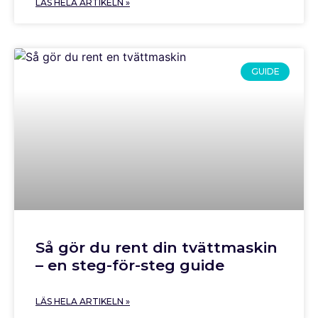
LÄS HELA ARTIKELN »
GUIDE
Så gör du rent din tvättmaskin
– en steg-för-steg guide
LÄS HELA ARTIKELN »