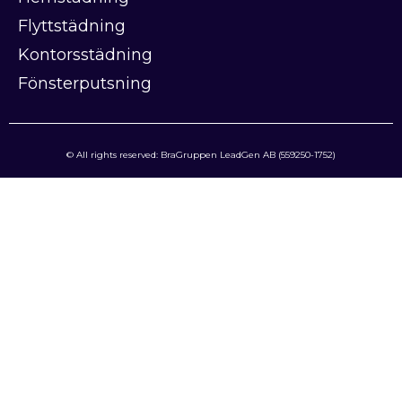
Flyttstädning
Kontorsstädning
Fönsterputsning
© All rights reserved: BraGruppen LeadGen AB (559250-1752)